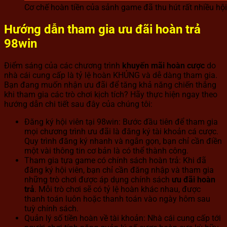
Cơ chế hoàn tiền của sảnh game đã thu hút rất nhiều hội
Hướng dẫn tham gia ưu đãi hoàn trả
98win
Điểm sáng của các chương trình
khuyến mãi hoàn cược
do
nhà cái cung cấp là tỷ lệ hoàn KHỦNG và dễ dàng tham gia.
Bạn đang muốn nhận ưu đãi để tăng khả năng chiến thắng
khi tham gia các trò chơi kịch tích? Hãy thực hiện ngay theo
hướng dẫn chi tiết sau đây của chúng tôi:
Đăng ký hội viên tại 98win: Bước đầu tiên để tham gia
mọi chương trình ưu đãi là đăng ký tài khoản cá cược.
Quy trình đăng ký nhanh và ngắn gọn, bạn chỉ cần điền
một vài thông tin cơ bản là có thể thành công.
Tham gia tựa game có chính sách hoàn trả: Khi đã
đăng ký hội viên, bạn chỉ cần đăng nhập và tham gia
những trò chơi được áp dụng chính sách
ưu đãi hoàn
trả
. Mỗi trò chơi sẽ có tỷ lệ hoàn khác nhau, được
thanh toán luôn hoặc thanh toán vào ngày hôm sau
tuỳ chính sách.
Quản lý số tiền hoàn về tài khoản: Nhà cái cung cấp tới