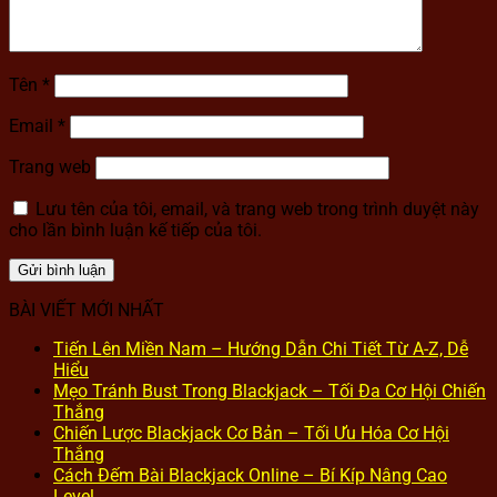
Tên
*
Email
*
Trang web
Lưu tên của tôi, email, và trang web trong trình duyệt này
cho lần bình luận kế tiếp của tôi.
BÀI VIẾT MỚI NHẤT
Tiến Lên Miền Nam – Hướng Dẫn Chi Tiết Từ A-Z, Dễ
Hiểu
Mẹo Tránh Bust Trong Blackjack – Tối Đa Cơ Hội Chiến
Thắng
Chiến Lược Blackjack Cơ Bản – Tối Ưu Hóa Cơ Hội
Thắng
Cách Đếm Bài Blackjack Online – Bí Kíp Nâng Cao
Level