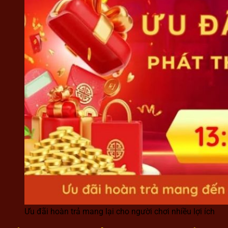
Ưu đãi hoàn trả mang lại cho người chơi nhiều lợi ích