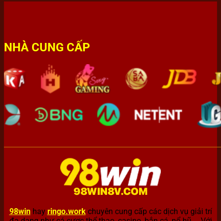
NHÀ CUNG CẤP
98win
hay
ringo.work
chuyên cung cấp các dịch vụ giải trí
đa dạng như cá cược thể thao, casino, bắn cá, nổ hũ,... Với