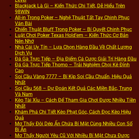
Blackjack Là Gì – Kiến Thức Chi Tiết, Dễ Hiểu Trên
98WIN
All-in Trong Poker – Nghệ Thuật Tất Tay Chinh Phục
Ván Bài
Chiến Thuật Bluff Trong Poker – Bí Quyết Chinh Phục
Luật Chơi Poker Texas Hold’em – Kiến Thức Cơ Bản
Nên Nhớ
Nhà Cái Uy Tín – Lựa Chọn Hàng Đầu Về Chất Lượng
Dịch Vụ
Đá Gà Trực Tiếp – Địa Điểm Cá Cược Giải Trí Hàng Đầu
Đá Gà Trực Tiếp Thomo – Trải Nghiệm Chọi Kê Đỉnh
Cao
Soi Cầu Vàng 7777 – Bí Kíp Soi Cầu Chuẩn, Hiệu Quả
Nhất
Soi Cầu 568 – Dự Đoán Kết Quả Các Miền Bắc, Trung
Và Nam
Kèo Tài Xỉu – Cách Để Tham Gia Chơi Được Nhiều Tiền
Nhất
Khám Phá Chi Tiết Kèo Phạt Góc, Cách Đọc Kèo Hiệu
Quả
Mơ Thấy Đôi Dép Ẩn Chứa Bí Mật Cùng Nhiều Con Số
Bí Ẩn
Mơ Thấy Người Yêu Cũ Với Nhiều Bí Mật Chưa Được