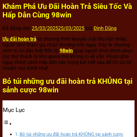
Khám Phá Ưu Đãi Hoàn Trả Siêu Tốc Và
Hấp Dẫn Cùng 98win
Đã đăng trên
25/03/2025
25/03/2025
bởi
Đình Dũng
Ưu đãi hoàn trả
là chương trình khuyến mãi thu hút nhiều
người chơi tham gia nhận thưởng mỗi ngày. Đây là chương
trình tri ân đặc biệt đến từ
98win
giúp người chơi chinh phục
các thử thách từ kho game mà không lo về vốn. Khám phá
ngay chính sách hấp dẫn này trong bài viết sau để tối ưu lợi
nhuận của mình nhé!
Bỏ túi những ưu đãi hoàn trả KHỦNG tại
sảnh cược 98win
Mục Lục
Bỏ túi những ưu đãi hoàn trả KHỦNG tại sảnh cược