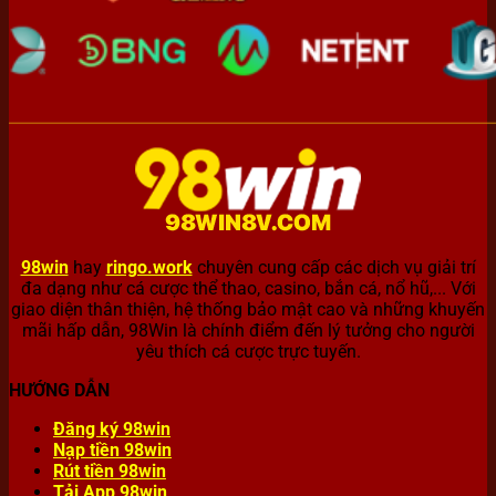
98win
hay
ringo.work
chuyên cung cấp các dịch vụ giải trí
đa dạng như cá cược thể thao, casino, bắn cá, nổ hũ,... Với
giao diện thân thiện, hệ thống bảo mật cao và những khuyến
mãi hấp dẫn, 98Win là chính điểm đến lý tưởng cho người
yêu thích cá cược trực tuyến.
HƯỚNG DẪN
Đăng ký 98win
Nạp tiền 98win
Rút tiền 98win
Tải App 98win