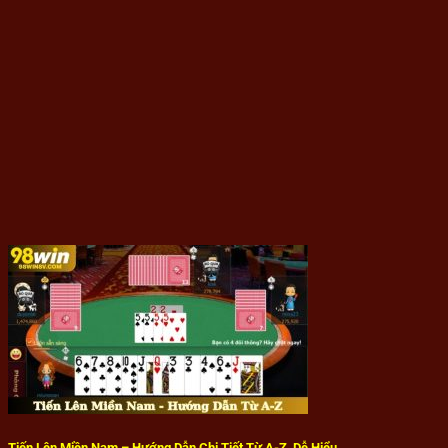
Tiến Lên Miền Nam – Hướng Dẫn Chi Tiết Từ A-Z, Dễ Hiểu