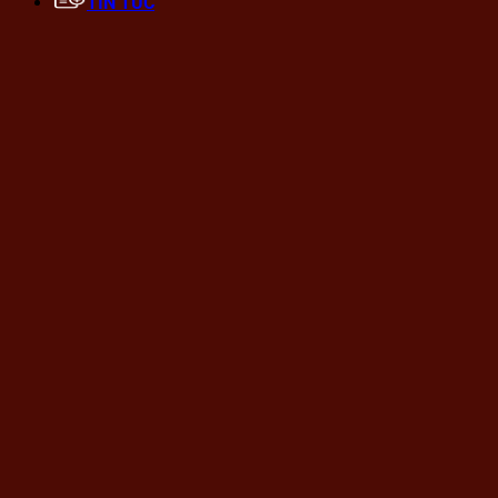
TIN TỨC