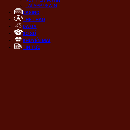
RÚT TIỀN 98WIN
TẢI APP 98WIN
CASINO
THỂ THAO
ĐÁ GÀ
XỔ SỐ
KHUYẾN MÃI
TIN TỨC