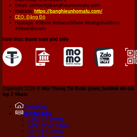
Email:
contact@banghieunhomalu.com
Website:
https://banghieunhomalu.com/
CEO: Đặng Đô
Hastags:
#98win #nhacai98win #trangchu98win
#98win8vcom
Hình thức thanh toán phổ biến
Copyright 2026 ©
Mọi Thông Tin Được @seo_tamlink xin cái
top 2 98win
Trang Chủ
HƯỚNG DẪN
ĐĂNG KÝ 98WIN
ĐĂNG NHẬP 98WIN
NẠP TIỀN 98WIN