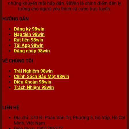
những khuyến mãi hấp dẫn, 98Win là chính điểm đến lý
tưởng cho người yêu thích cá cược trực tuyến.
HƯỚNG DẪN
Đăng ký 98win
Nạp tiền 98win
Rút tiền 98win
Tải App 98win
Đăng nhập 98win
VỀ CHÚNG TÔI
Trải Nghiệm 98win
Chính Sách Bảo Mật 98win
Điều Khoản 98win
Trách Nhiệm 98win
LIÊN HỆ
Địa chỉ:
370 Đ. Phan Văn Trị, Phường 5, Gò Vấp, Hồ Chí
Minh, Việt Nam
Điện thoại:
0901286372