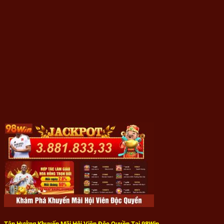
Tận Hưởng Khuyến Mãi Hội Viên Độc Quyền Tại 98Win