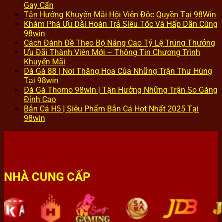
Gay Cấn
Tận Hưởng Khuyến Mãi Hội Viên Độc Quyền Tại 98Win
Khám Phá Ưu Đãi Hoàn Trả Siêu Tốc Và Hấp Dẫn Cùng
98win
Cách Đánh Đề Theo Bộ Nâng Cao Tỷ Lệ Trúng Thưởng
Ưu Đãi Thành Viên Mới – Thông Tin Chương Trình
Khuyến Mãi
Đá Gà 88 | Nơi Thăng Hoa Của Những Trận Thư Hùng
Tại 98win
Đá Gà Thomo 98win | Tận Hưởng Những Trận So Găng
Đỉnh Cao
Bắn Cá H5 | Siêu Phẩm Bắn Cá Hot Nhất 2025 Tại
98win
NHÀ CUNG CẤP