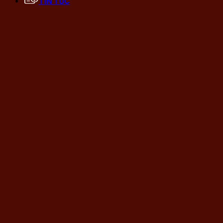
TIN TỨC