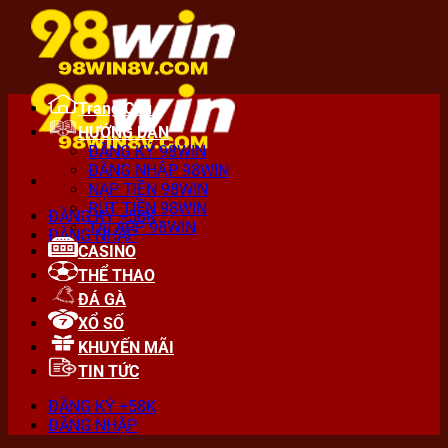
Chuyển
đến
nội
dung
Trang Chủ
HƯỚNG DẪN
ĐĂNG KÝ 98WIN
ĐĂNG NHẬP 98WIN
NẠP TIỀN 98WIN
RÚT TIỀN 98WIN
ĐĂNG KÝ +58K
TẢI APP 98WIN
ĐĂNG NHẬP
CASINO
THỂ THAO
ĐÁ GÀ
XỔ SỐ
KHUYẾN MÃI
TIN TỨC
ĐĂNG KÝ +58K
ĐĂNG NHẬP