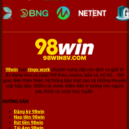
98win
hay
ringo.work
chuyên cung cấp các dịch vụ giải trí
đa dạng như cá cược thể thao, casino, bắn cá, nổ hũ,... Với
giao diện thân thiện, hệ thống bảo mật cao và những khuyến
mãi hấp dẫn, 98Win là chính điểm đến lý tưởng cho người
yêu thích cá cược trực tuyến.
HƯỚNG DẪN
Đăng ký 98win
Nạp tiền 98win
Rút tiền 98win
Tải App 98win