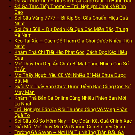
Đá Gà Trực Tiếp – Địa Điểm Cá Cược Giải Trí Hàng Đầu
Đá Gà Trực Tiếp Thomo – Trải Nghiệm Chọi Kê Đỉnh
Cao
Soi Cầu Vàng 7777 – Bí Kíp Soi Cầu Chuẩn, Hiệu Quả
Nhất
Soi Cầu 568 – Dự Đoán Kết Quả Các Miền Bắc, Trung
Và Nam
Kèo Tài Xỉu – Cách Để Tham Gia Chơi Được Nhiều Tiền
Nhất
Khám Phá Chi Tiết Kèo Phạt Góc, Cách Đọc Kèo Hiệu
Quả
Mơ Thấy Đôi Dép Ẩn Chứa Bí Mật Cùng Nhiều Con Số
Bí Ẩn
Mơ Thấy Người Yêu Cũ Với Nhiều Bí Mật Chưa Được
Bật Mí
Giấc Mơ Thấy Rắn Chứa Đựng Điềm Báo Cùng Con Số
May Mắn
Khám Phá Bắn Cá Online Cùng Nhiều Phiên Bản Mới
Lạ Nhất
Trải Nghiệm Bắn Cá Đổi Thưởng Cùng Vô Vàng Phần
Quà To
Soi Cầu Xổ Số Hôm Nay – Dự Đoán Kết Quả Chính Xác
Giải Mã: Mơ Thấy Mèo Và Những Con Số Liên Quan
Trường Gà Savan – Nơi Hội Tụ Những Trận Đấu Gà