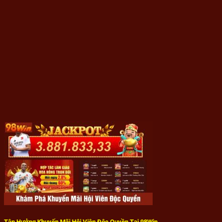
Tận Hưởng Khuyến Mãi Hội Viên Độc Quyền Tại 98Win