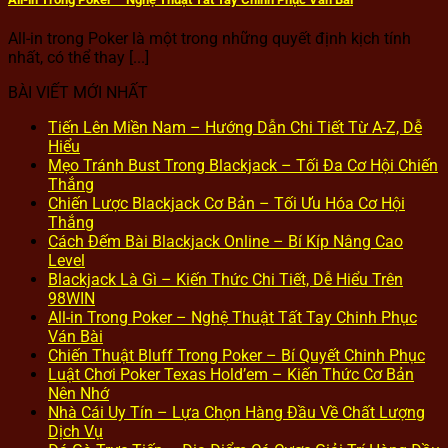
All-in trong Poker là một trong những quyết định kịch tính
nhất, có thể thay [...]
BÀI VIẾT MỚI NHẤT
Tiến Lên Miền Nam – Hướng Dẫn Chi Tiết Từ A-Z, Dễ
Hiểu
Mẹo Tránh Bust Trong Blackjack – Tối Đa Cơ Hội Chiến
Thắng
Chiến Lược Blackjack Cơ Bản – Tối Ưu Hóa Cơ Hội
Thắng
Cách Đếm Bài Blackjack Online – Bí Kíp Nâng Cao
Level
Blackjack Là Gì – Kiến Thức Chi Tiết, Dễ Hiểu Trên
98WIN
All-in Trong Poker – Nghệ Thuật Tất Tay Chinh Phục
Ván Bài
Chiến Thuật Bluff Trong Poker – Bí Quyết Chinh Phục
Luật Chơi Poker Texas Hold’em – Kiến Thức Cơ Bản
Nên Nhớ
Nhà Cái Uy Tín – Lựa Chọn Hàng Đầu Về Chất Lượng
Dịch Vụ