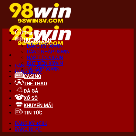
Chuyển
đến
nội
dung
Trang Chủ
HƯỚNG DẪN
ĐĂNG KÝ 98WIN
ĐĂNG NHẬP 98WIN
NẠP TIỀN 98WIN
RÚT TIỀN 98WIN
ĐĂNG KÝ +58K
TẢI APP 98WIN
ĐĂNG NHẬP
CASINO
THỂ THAO
ĐÁ GÀ
XỔ SỐ
KHUYẾN MÃI
TIN TỨC
ĐĂNG KÝ +58K
ĐĂNG NHẬP