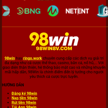
98win
hay
ringo.work
chuyên cung cấp các dịch vụ giải trí
đa dạng như cá cược thể thao, casino, bắn cá, nổ hũ,... Với
giao diện thân thiện, hệ thống bảo mật cao và những khuyến
mãi hấp dẫn, 98Win là chính điểm đến lý tưởng cho người
yêu thích cá cược trực tuyến.
HƯỚNG DẪN
Đăng ký 98win
Nạp tiền 98win
Rút tiền 98win
Tải App 98win