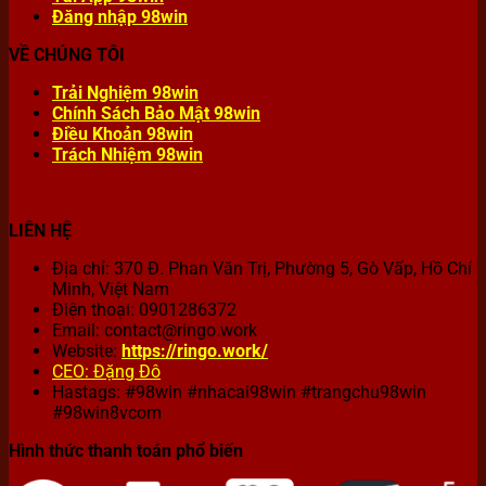
Đăng nhập 98win
VỀ CHÚNG TÔI
Trải Nghiệm 98win
Chính Sách Bảo Mật 98win
Điều Khoản 98win
Trách Nhiệm 98win
LIÊN HỆ
Địa chỉ:
370 Đ. Phan Văn Trị, Phường 5, Gò Vấp, Hồ Chí
Minh, Việt Nam
Điện thoại:
0901286372
Email:
contact@ringo.work
Website:
https://ringo.work/
CEO: Đặng Đô
Hastags:
#98win #nhacai98win #trangchu98win
#98win8vcom
Hình thức thanh toán phổ biến