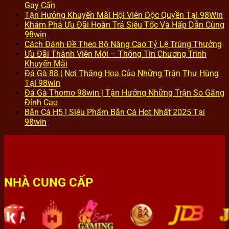
Gay Cấn
Tận Hưởng Khuyến Mãi Hội Viên Độc Quyền Tại 98Win
Khám Phá Ưu Đãi Hoàn Trả Siêu Tốc Và Hấp Dẫn Cùng
98win
Cách Đánh Đề Theo Bộ Nâng Cao Tỷ Lệ Trúng Thưởng
Ưu Đãi Thành Viên Mới – Thông Tin Chương Trình
Khuyến Mãi
Đá Gà 88 | Nơi Thăng Hoa Của Những Trận Thư Hùng
Tại 98win
Đá Gà Thomo 98win | Tận Hưởng Những Trận So Găng
Đỉnh Cao
Bắn Cá H5 | Siêu Phẩm Bắn Cá Hot Nhất 2025 Tại
98win
NHÀ CUNG CẤP