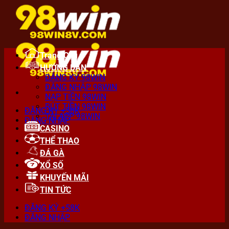
Chuyển
đến
nội
dung
Trang Chủ
HƯỚNG DẪN
ĐĂNG KÝ 98WIN
ĐĂNG NHẬP 98WIN
NẠP TIỀN 98WIN
RÚT TIỀN 98WIN
ĐĂNG KÝ +58K
TẢI APP 98WIN
ĐĂNG NHẬP
CASINO
THỂ THAO
ĐÁ GÀ
XỔ SỐ
KHUYẾN MÃI
TIN TỨC
ĐĂNG KÝ +58K
ĐĂNG NHẬP