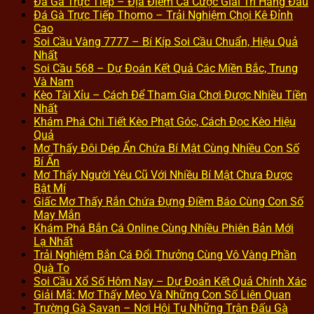
Đá Gà Trực Tiếp – Địa Điểm Cá Cược Giải Trí Hàng Đầu
Đá Gà Trực Tiếp Thomo – Trải Nghiệm Chọi Kê Đỉnh
Cao
Soi Cầu Vàng 7777 – Bí Kíp Soi Cầu Chuẩn, Hiệu Quả
Nhất
Soi Cầu 568 – Dự Đoán Kết Quả Các Miền Bắc, Trung
Và Nam
Kèo Tài Xỉu – Cách Để Tham Gia Chơi Được Nhiều Tiền
Nhất
Khám Phá Chi Tiết Kèo Phạt Góc, Cách Đọc Kèo Hiệu
Quả
Mơ Thấy Đôi Dép Ẩn Chứa Bí Mật Cùng Nhiều Con Số
Bí Ẩn
Mơ Thấy Người Yêu Cũ Với Nhiều Bí Mật Chưa Được
Bật Mí
Giấc Mơ Thấy Rắn Chứa Đựng Điềm Báo Cùng Con Số
May Mắn
Khám Phá Bắn Cá Online Cùng Nhiều Phiên Bản Mới
Lạ Nhất
Trải Nghiệm Bắn Cá Đổi Thưởng Cùng Vô Vàng Phần
Quà To
Soi Cầu Xổ Số Hôm Nay – Dự Đoán Kết Quả Chính Xác
Giải Mã: Mơ Thấy Mèo Và Những Con Số Liên Quan
Trường Gà Savan – Nơi Hội Tụ Những Trận Đấu Gà