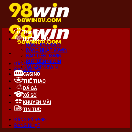
Chuyển
đến
nội
dung
Trang Chủ
HƯỚNG DẪN
ĐĂNG KÝ 98WIN
ĐĂNG NHẬP 98WIN
NẠP TIỀN 98WIN
RÚT TIỀN 98WIN
ĐĂNG KÝ +58K
TẢI APP 98WIN
ĐĂNG NHẬP
CASINO
THỂ THAO
ĐÁ GÀ
XỔ SỐ
KHUYẾN MÃI
TIN TỨC
ĐĂNG KÝ +58K
ĐĂNG NHẬP