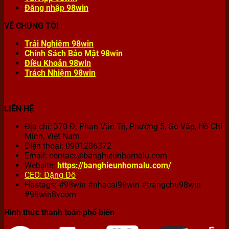
Đăng nhập 98win
VỀ CHÚNG TÔI
Trải Nghiệm 98win
Chính Sách Bảo Mật 98win
Điều Khoản 98win
Trách Nhiệm 98win
LIÊN HỆ
Địa chỉ:
370 Đ. Phan Văn Trị, Phường 5, Gò Vấp, Hồ Chí
Minh, Việt Nam
Điện thoại:
0901286372
Email:
contact@banghieunhomalu.com
Website:
https://banghieunhomalu.com/
CEO: Đặng Đô
Hastags:
#98win #nhacai98win #trangchu98win
#98win8vcom
Hình thức thanh toán phổ biến