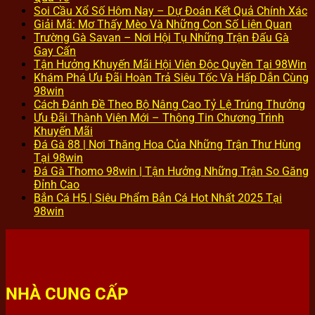
Soi Cầu Xổ Số Hôm Nay – Dự Đoán Kết Quả Chính Xác
Giải Mã: Mơ Thấy Mèo Và Những Con Số Liên Quan
Trường Gà Savan – Nơi Hội Tụ Những Trận Đấu Gà
Gay Cấn
Tận Hưởng Khuyến Mãi Hội Viên Độc Quyền Tại 98Win
Khám Phá Ưu Đãi Hoàn Trả Siêu Tốc Và Hấp Dẫn Cùng
98win
Cách Đánh Đề Theo Bộ Nâng Cao Tỷ Lệ Trúng Thưởng
Ưu Đãi Thành Viên Mới – Thông Tin Chương Trình
Khuyến Mãi
Đá Gà 88 | Nơi Thăng Hoa Của Những Trận Thư Hùng
Tại 98win
Đá Gà Thomo 98win | Tận Hưởng Những Trận So Găng
Đỉnh Cao
Bắn Cá H5 | Siêu Phẩm Bắn Cá Hot Nhất 2025 Tại
98win
NHÀ CUNG CẤP