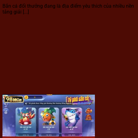
Bắn cá đổi thưởng đang là địa điểm yêu thích của nhiều nền
tảng giải [...]