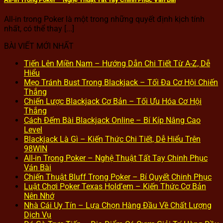
All-in trong Poker là một trong những quyết định kịch tính
nhất, có thể thay [...]
BÀI VIẾT MỚI NHẤT
Tiến Lên Miền Nam – Hướng Dẫn Chi Tiết Từ A-Z, Dễ
Hiểu
Mẹo Tránh Bust Trong Blackjack – Tối Đa Cơ Hội Chiến
Thắng
Chiến Lược Blackjack Cơ Bản – Tối Ưu Hóa Cơ Hội
Thắng
Cách Đếm Bài Blackjack Online – Bí Kíp Nâng Cao
Level
Blackjack Là Gì – Kiến Thức Chi Tiết, Dễ Hiểu Trên
98WIN
All-in Trong Poker – Nghệ Thuật Tất Tay Chinh Phục
Ván Bài
Chiến Thuật Bluff Trong Poker – Bí Quyết Chinh Phục
Luật Chơi Poker Texas Hold’em – Kiến Thức Cơ Bản
Nên Nhớ
Nhà Cái Uy Tín – Lựa Chọn Hàng Đầu Về Chất Lượng
Dịch Vụ