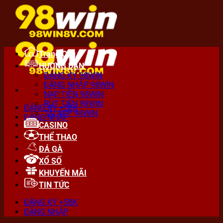
Chuyển
đến
nội
dung
Trang Chủ
HƯỚNG DẪN
ĐĂNG KÝ 98WIN
ĐĂNG NHẬP 98WIN
NẠP TIỀN 98WIN
RÚT TIỀN 98WIN
ĐĂNG KÝ +58K
TẢI APP 98WIN
ĐĂNG NHẬP
CASINO
THỂ THAO
ĐÁ GÀ
XỔ SỐ
KHUYẾN MÃI
TIN TỨC
ĐĂNG KÝ +58K
ĐĂNG NHẬP