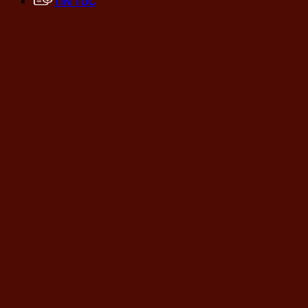
TIN TỨC