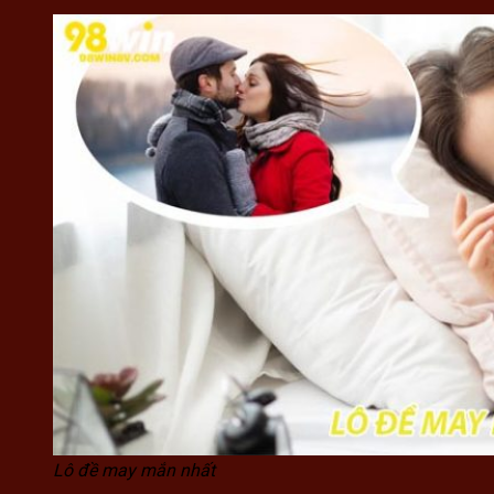
Lô đề may mắn nhất