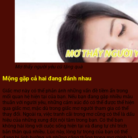
Mơ thấy người yêu cũ tặng quà
Mộng gặp cả hai đang đánh nhau
Giấc mơ này có thể phản ánh những vấn đề tiềm ẩn trong
mối quan hệ hiện tại của bạn. Nếu bạn đang gặp nhiều mâu
thuẫn với người yêu, những cảm xúc đó có thể được thể hiện
qua giấc mơ, mặc dù trong giấc mơ người tham gia có thể
thay đổi. Ngoài ra, việc tranh cãi trong mơ cũng có thể là dấu
hiệu của những xung đột nội tâm trong bạn. Có thể bạn
không hài lòng với cuộc sống hiện tại và đang tự chỉ trích
bản thân quá nhiều. Lúc này, lòng tự trọng của bạn có thể
đang bị ảnh hưởng, và những căng thẳng trong mơ chính là