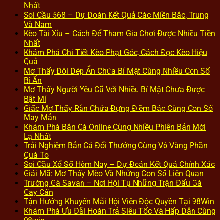
Nhất
Soi Cầu 568 – Dự Đoán Kết Quả Các Miền Bắc, Trung
Và Nam
Kèo Tài Xỉu – Cách Để Tham Gia Chơi Được Nhiều Tiền
Nhất
Khám Phá Chi Tiết Kèo Phạt Góc, Cách Đọc Kèo Hiệu
Quả
Mơ Thấy Đôi Dép Ẩn Chứa Bí Mật Cùng Nhiều Con Số
Bí Ẩn
Mơ Thấy Người Yêu Cũ Với Nhiều Bí Mật Chưa Được
Bật Mí
Giấc Mơ Thấy Rắn Chứa Đựng Điềm Báo Cùng Con Số
May Mắn
Khám Phá Bắn Cá Online Cùng Nhiều Phiên Bản Mới
Lạ Nhất
Trải Nghiệm Bắn Cá Đổi Thưởng Cùng Vô Vàng Phần
Quà To
Soi Cầu Xổ Số Hôm Nay – Dự Đoán Kết Quả Chính Xác
Giải Mã: Mơ Thấy Mèo Và Những Con Số Liên Quan
Trường Gà Savan – Nơi Hội Tụ Những Trận Đấu Gà
Gay Cấn
Tận Hưởng Khuyến Mãi Hội Viên Độc Quyền Tại 98Win
Khám Phá Ưu Đãi Hoàn Trả Siêu Tốc Và Hấp Dẫn Cùng