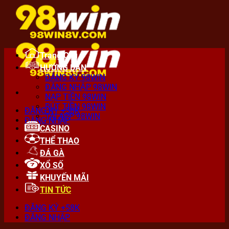
Chuyển
đến
nội
dung
Trang Chủ
HƯỚNG DẪN
ĐĂNG KÝ 98WIN
ĐĂNG NHẬP 98WIN
NẠP TIỀN 98WIN
RÚT TIỀN 98WIN
ĐĂNG KÝ +58K
TẢI APP 98WIN
ĐĂNG NHẬP
CASINO
THỂ THAO
ĐÁ GÀ
XỔ SỐ
KHUYẾN MÃI
TIN TỨC
ĐĂNG KÝ +58K
ĐĂNG NHẬP