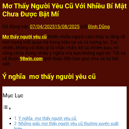
Mơ Thấy Người Yêu Cũ Với Nhiều Bí Mật
Chưa Được Bật Mí
Đã đăng trên
07/04/2025
15/08/2025
bởi
Đình Dũng
Mơ thấy người yêu cũ
khiến nhiều người cảm thấy lo lắng về
tình trạng mối quan hệ trong hiện tại và cả tương lai. Tuy
nhiên, không có điều gì là chắc chắn, kể cả chiêm bao, nó
cũng chứa đựng nhiều ý nghĩa mà bạn không ngờ tới. Tất cả
sẽ được
98win.com
giới thiệu đến bạn qua chia sẻ tại bài
viết.
Ý nghĩa mơ thấy người yêu cũ
Mục Lục
Ý nghĩa mơ thấy người yêu cũ
Những giấc mơ thấy người yêu cũ thường xuyên xuất
hiện