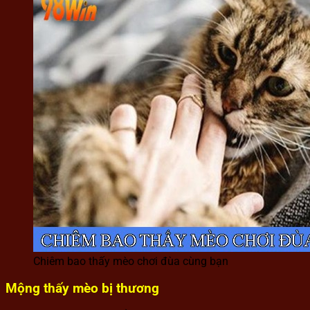
Chiêm bao thấy mèo chơi đùa cùng bạn
Mộng thấy mèo bị thương