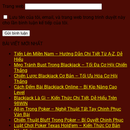
Trang web
Lưu tên của tôi, email, và trang web trong trình duyệt này
cho lần bình luận kế tiếp của tôi.
BÀI VIẾT MỚI NHẤT
Tiến Lên Miền Nam – Hướng Dẫn Chi Tiết Từ A-Z, Dễ
Hiểu
Mẹo Tránh Bust Trong Blackjack – Tối Đa Cơ Hội Chiến
Thắng
Chiến Lược Blackjack Cơ Bản – Tối Ưu Hóa Cơ Hội
Thắng
Cách Đếm Bài Blackjack Online – Bí Kíp Nâng Cao
Level
Blackjack Là Gì – Kiến Thức Chi Tiết, Dễ Hiểu Trên
98WIN
All-in Trong Poker – Nghệ Thuật Tất Tay Chinh Phục
Ván Bài
Chiến Thuật Bluff Trong Poker – Bí Quyết Chinh Phục
Luật Chơi Poker Texas Hold’em – Kiến Thức Cơ Bản