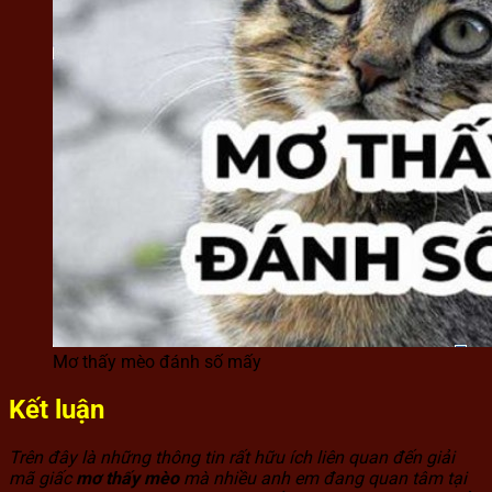
Mơ thấy mèo đánh số mấy
Kết luận
Trên đây là những thông tin rất hữu ích liên quan đến giải
mã giấc
mơ thấy mèo
mà nhiều anh em đang quan tâm tại