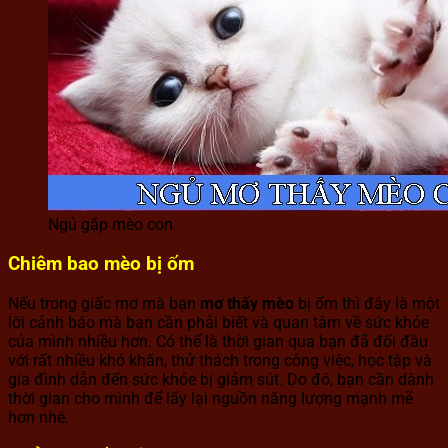
Ngủ gặp mèo con
Chiêm bao mèo bị ốm
Nếu trong giấc mơ mà bạn
mơ thấy mèo
bị ốm thì đây là một
lời cảnh báo mà bạn cần phải biết và quan tâm về sức khỏe
của mình nhiều hơn. Có thể là thời gian qua bạn đã đối đầu
với rất nhiều khó khăn, thử thách trong công việc, học tập và
gia đình dẫn đến sức khỏe bị giảm sút. Do đó, bạn cần dành
thời gian cho mình để lấy lại nguồn năng lượng mạnh mẽ
hơn nhé.