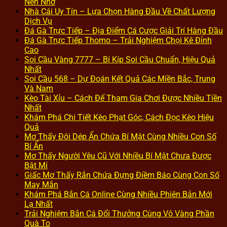
Nên Nhớ
Nhà Cái Uy Tín – Lựa Chọn Hàng Đầu Về Chất Lượng
Dịch Vụ
Đá Gà Trực Tiếp – Địa Điểm Cá Cược Giải Trí Hàng Đầu
Đá Gà Trực Tiếp Thomo – Trải Nghiệm Chọi Kê Đỉnh
Cao
Soi Cầu Vàng 7777 – Bí Kíp Soi Cầu Chuẩn, Hiệu Quả
Nhất
Soi Cầu 568 – Dự Đoán Kết Quả Các Miền Bắc, Trung
Và Nam
Kèo Tài Xỉu – Cách Để Tham Gia Chơi Được Nhiều Tiền
Nhất
Khám Phá Chi Tiết Kèo Phạt Góc, Cách Đọc Kèo Hiệu
Quả
Mơ Thấy Đôi Dép Ẩn Chứa Bí Mật Cùng Nhiều Con Số
Bí Ẩn
Mơ Thấy Người Yêu Cũ Với Nhiều Bí Mật Chưa Được
Bật Mí
Giấc Mơ Thấy Rắn Chứa Đựng Điềm Báo Cùng Con Số
May Mắn
Khám Phá Bắn Cá Online Cùng Nhiều Phiên Bản Mới
Lạ Nhất
Trải Nghiệm Bắn Cá Đổi Thưởng Cùng Vô Vàng Phần
Quà To