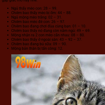
gặp giấc mơ này nhé:
Ngủ thấy mèo con: 28 – 99.
Chiêm bao thấy mèo bị ốm: 44 – 88.
Ngủ mộng mèo trắng: 02 – 31.
Chiêm bao mèo đẻ con: 26 – 97.
Chiêm bao đang chơi đùa cùng bạn: 01 – 10.
Chiêm bao thấy nó đang còn nằm ngủ: 49 – 69.
Mộng nhận ra 2 con mèo cắn nhau: 08 – 80.
Chiêm bao thấy ở ngoài sân: 43 – 92 – 37.
Chiêm bao đang bú sữa: 09 – 90.
Mộng bản thân bị tấn công: 12.