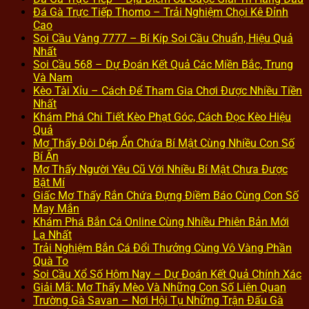
Đá Gà Trực Tiếp Thomo – Trải Nghiệm Chọi Kê Đỉnh
Cao
Soi Cầu Vàng 7777 – Bí Kíp Soi Cầu Chuẩn, Hiệu Quả
Nhất
Soi Cầu 568 – Dự Đoán Kết Quả Các Miền Bắc, Trung
Và Nam
Kèo Tài Xỉu – Cách Để Tham Gia Chơi Được Nhiều Tiền
Nhất
Khám Phá Chi Tiết Kèo Phạt Góc, Cách Đọc Kèo Hiệu
Quả
Mơ Thấy Đôi Dép Ẩn Chứa Bí Mật Cùng Nhiều Con Số
Bí Ẩn
Mơ Thấy Người Yêu Cũ Với Nhiều Bí Mật Chưa Được
Bật Mí
Giấc Mơ Thấy Rắn Chứa Đựng Điềm Báo Cùng Con Số
May Mắn
Khám Phá Bắn Cá Online Cùng Nhiều Phiên Bản Mới
Lạ Nhất
Trải Nghiệm Bắn Cá Đổi Thưởng Cùng Vô Vàng Phần
Quà To
Soi Cầu Xổ Số Hôm Nay – Dự Đoán Kết Quả Chính Xác
Giải Mã: Mơ Thấy Mèo Và Những Con Số Liên Quan
Trường Gà Savan – Nơi Hội Tụ Những Trận Đấu Gà