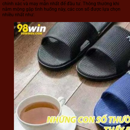
chính xác và may mắn nhất để đầu tư. Thông thường khi
nằm mộng gặp tình huống này, các con số được lựa chọn
nhiều nhất như: