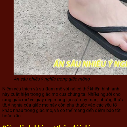
Ẩn sâu nhiều ý nghĩa trong giấc mộng
Niềm yêu thích và sự đam mê với nó có thể khiến hình ảnh
này xuất hiện trong giấc mơ của chúng ta. Nhiều người cho
rằng giấc mơ về giày dép mang lại sự may mắn, nhưng thực
tế, ý nghĩa của giấc mơ này còn phụ thuộc vào các yếu tố
khác nhau trong giấc mơ, và có thể mang đến điềm báo tốt
hoặc xấu.