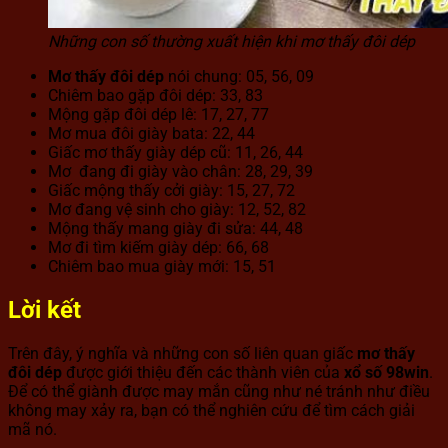
Những con số thường xuất hiện khi mơ thấy đôi dép
Mơ thấy đôi dép
nói chung: 05, 56, 09
Chiêm bao gặp đôi dép: 33, 83
Mộng gặp đôi dép lê: 17, 27, 77
Mơ mua đôi giày bata: 22, 44
Giấc mơ thấy giày dép cũ: 11, 26, 44
Mơ đang đi giày vào chân: 28, 29, 39
Giấc mộng thấy cởi giày: 15, 27, 72
Mơ đang vệ sinh cho giày: 12, 52, 82
Mộng thấy mang giày đi sửa: 44, 48
Mơ đi tìm kiếm giày dép: 66, 68
Chiêm bao mua giày mới: 15, 51
Lời kết
Trên đây, ý nghĩa và những con số liên quan giấc
mơ thấy
đôi dép
được giới thiệu đến các thành viên của
xổ số 98win
.
Để có thể giành được may mắn cũng như né tránh như điều
không may xảy ra, bạn có thể nghiên cứu để tìm cách giải
mã nó.