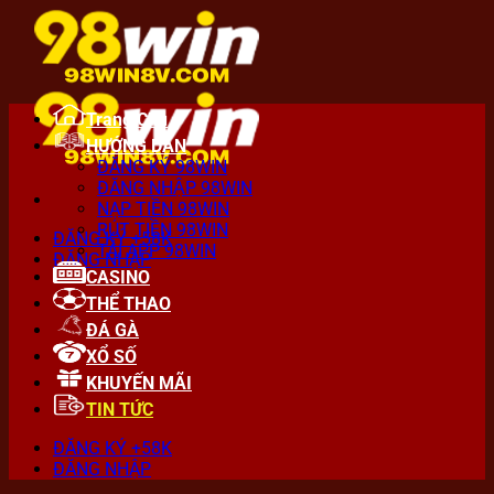
Chuyển
đến
nội
dung
Trang Chủ
HƯỚNG DẪN
ĐĂNG KÝ 98WIN
ĐĂNG NHẬP 98WIN
NẠP TIỀN 98WIN
RÚT TIỀN 98WIN
ĐĂNG KÝ +58K
TẢI APP 98WIN
ĐĂNG NHẬP
CASINO
THỂ THAO
ĐÁ GÀ
XỔ SỐ
KHUYẾN MÃI
TIN TỨC
ĐĂNG KÝ +58K
ĐĂNG NHẬP