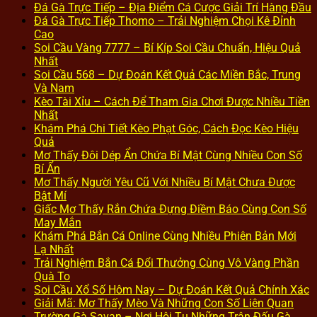
Đá Gà Trực Tiếp – Địa Điểm Cá Cược Giải Trí Hàng Đầu
Đá Gà Trực Tiếp Thomo – Trải Nghiệm Chọi Kê Đỉnh
Cao
Soi Cầu Vàng 7777 – Bí Kíp Soi Cầu Chuẩn, Hiệu Quả
Nhất
Soi Cầu 568 – Dự Đoán Kết Quả Các Miền Bắc, Trung
Và Nam
Kèo Tài Xỉu – Cách Để Tham Gia Chơi Được Nhiều Tiền
Nhất
Khám Phá Chi Tiết Kèo Phạt Góc, Cách Đọc Kèo Hiệu
Quả
Mơ Thấy Đôi Dép Ẩn Chứa Bí Mật Cùng Nhiều Con Số
Bí Ẩn
Mơ Thấy Người Yêu Cũ Với Nhiều Bí Mật Chưa Được
Bật Mí
Giấc Mơ Thấy Rắn Chứa Đựng Điềm Báo Cùng Con Số
May Mắn
Khám Phá Bắn Cá Online Cùng Nhiều Phiên Bản Mới
Lạ Nhất
Trải Nghiệm Bắn Cá Đổi Thưởng Cùng Vô Vàng Phần
Quà To
Soi Cầu Xổ Số Hôm Nay – Dự Đoán Kết Quả Chính Xác
Giải Mã: Mơ Thấy Mèo Và Những Con Số Liên Quan
Trường Gà Savan – Nơi Hội Tụ Những Trận Đấu Gà