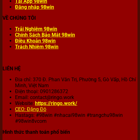
Tải App 98win
Đăng nhập 98win
VỀ CHÚNG TÔI
Trải Nghiệm 98win
Chính Sách Bảo Mật 98win
Điều Khoản 98win
Trách Nhiệm 98win
LIÊN HỆ
Địa chỉ:
370 Đ. Phan Văn Trị, Phường 5, Gò Vấp, Hồ Chí
Minh, Việt Nam
Điện thoại:
0901286372
Email:
contact@ringo.work
Website:
https://ringo.work/
CEO: Đặng Đô
Hastags:
#98win #nhacai98win #trangchu98win
#98win8vcom
Hình thức thanh toán phổ biến