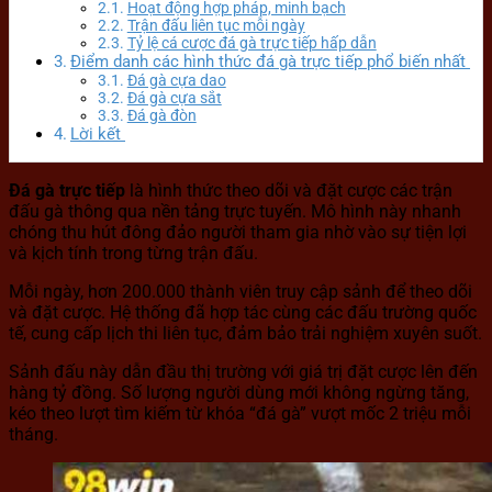
Hoạt động hợp pháp, minh bạch
Trận đấu liên tục mỗi ngày
Tỷ lệ cá cược đá gà trực tiếp hấp dẫn
Điểm danh các hình thức đá gà trực tiếp phổ biến nhất
Đá gà cựa dao
Đá gà cựa sắt
Đá gà đòn
Lời kết
Đá gà trực tiếp
là hình thức theo dõi và đặt cược các trận
đấu gà thông qua nền tảng trực tuyến. Mô hình này nhanh
chóng thu hút đông đảo người tham gia nhờ vào sự tiện lợi
và kịch tính trong từng trận đấu.
Mỗi ngày, hơn 200.000 thành viên truy cập sảnh để theo dõi
và đặt cược. Hệ thống đã hợp tác cùng các đấu trường quốc
tế, cung cấp lịch thi liên tục, đảm bảo trải nghiệm xuyên suốt.
Sảnh đấu này dẫn đầu thị trường với giá trị đặt cược lên đến
hàng tỷ đồng. Số lượng người dùng mới không ngừng tăng,
kéo theo lượt tìm kiếm từ khóa “đá gà” vượt mốc 2 triệu mỗi
tháng.