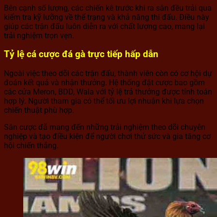
Bên cạnh số lượng, các chiến kê trước khi ra sân đều trải qua
kiểm tra kỹ lưỡng về thể trạng và khả năng thi đấu. Điều này
giúp các trận đấu luôn diễn ra với chất lượng cao, mang lại
trải nghiệm trọn vẹn.
Tỷ lệ cá cược đá gà trực tiếp hấp dẫn
Ngoài việc theo dõi các trận đấu, thành viên còn có cơ hội dự
đoán kết quả và nhận thưởng. Hệ thống đặt cược bao gồm
các cửa Meron, BDD, Wala với tỷ lệ trả thưởng được tính toán
hợp lý. Người tham gia có thể tối ưu lợi nhuận khi lựa chọn
chiến thuật phù hợp.
Sân cược đã mang đến những trải nghiệm theo dõi chuyên
nghiệp và tạo điều kiện để người chơi thử sức và gia tăng cơ
hội chiến thắng.