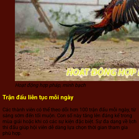
Hoạt động hợp pháp, minh bạch
Trận đấu liên tục mỗi ngày
Các thành viên có thể theo dõi hơn 100 trận đấu mỗi ngày, từ
sáng sớm đến tối muộn. Con số này tăng lên đáng kể trong
mùa giải hoặc khi có các sự kiện đặc biệt. Sự đa dạng về lịch
thi đấu giúp hội viên dễ dàng lựa chọn thời gian tham gia
phù hợp.