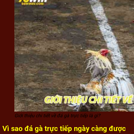
Giới thiệu chi tiết về đá gà trực tiếp là gì?
Vì sao đá gà trực tiếp ngày càng được