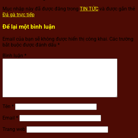
Mục nhập này đã được đăng trong
TIN TỨC
và được gắn thẻ
Đá gà trực tiếp
.
Để lại một bình luận
Email của bạn sẽ không được hiển thị công khai.
Các trường
bắt buộc được đánh dấu
*
Bình luận
*
Tên
*
Email
*
Trang web