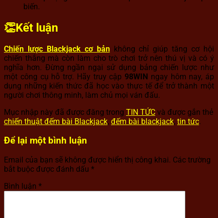
biến.
👏Kết luận
Chiến lược Blackjack cơ bản
không chỉ giúp tăng cơ hội
chiến thắng mà còn làm cho trò chơi trở nên thú vị và có ý
nghĩa hơn. Đừng ngần ngại sử dụng bảng chiến lược như
một công cụ hỗ trợ. Hãy truy cập
98WIN
ngay hôm nay, áp
dụng những kiến thức đã học vào thực tế để trở thành một
người chơi thông minh, làm chủ mọi ván đấu.
Mục nhập này đã được đăng trong
TIN TỨC
và được gắn thẻ
chiến thuật đếm bài Blackjack
,
đếm bài blackjack
,
tin tức
.
Để lại một bình luận
Email của bạn sẽ không được hiển thị công khai.
Các trường
bắt buộc được đánh dấu
*
Bình luận
*