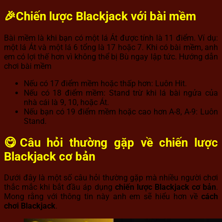
🎉Chiến lược Blackjack với bài mềm
Bài mềm là khi bạn có một lá Át được tính là 11 điểm. Ví dụ:
một lá Át và một lá 6 tổng là 17 hoặc 7. Khi có bài mềm, anh
em có lợi thế hơn vì không thể bị Bù ngay lập tức. Hướng dẫn
chơi bài mềm
Nếu có 17 điểm mềm hoặc thấp hơn: Luôn Hit.
Nếu có 18 điểm mềm: Stand trừ khi lá bài ngửa của
nhà cái là 9, 10, hoặc Át.
Nếu bạn có 19 điểm mềm hoặc cao hơn A-8, A-9: Luôn
Stand.
😋Câu hỏi thường gặp về chiến lược
Blackjack cơ bản
Dưới đây là một số câu hỏi thường gặp mà nhiều người chơi
thắc mắc khi bắt đầu áp dụng
chiến lược Blackjack cơ bản
.
Mong rằng với thông tin này anh em sẽ hiểu hơn về
cách
chơi Blackjack
.