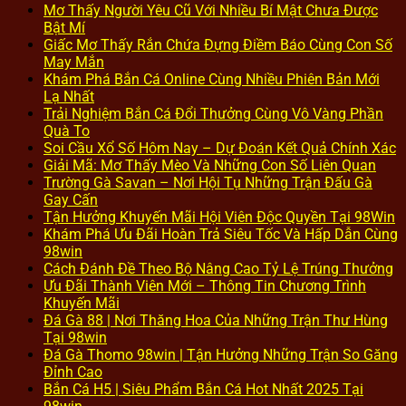
Mơ Thấy Người Yêu Cũ Với Nhiều Bí Mật Chưa Được
Bật Mí
Giấc Mơ Thấy Rắn Chứa Đựng Điềm Báo Cùng Con Số
May Mắn
Khám Phá Bắn Cá Online Cùng Nhiều Phiên Bản Mới
Lạ Nhất
Trải Nghiệm Bắn Cá Đổi Thưởng Cùng Vô Vàng Phần
Quà To
Soi Cầu Xổ Số Hôm Nay – Dự Đoán Kết Quả Chính Xác
Giải Mã: Mơ Thấy Mèo Và Những Con Số Liên Quan
Trường Gà Savan – Nơi Hội Tụ Những Trận Đấu Gà
Gay Cấn
Tận Hưởng Khuyến Mãi Hội Viên Độc Quyền Tại 98Win
Khám Phá Ưu Đãi Hoàn Trả Siêu Tốc Và Hấp Dẫn Cùng
98win
Cách Đánh Đề Theo Bộ Nâng Cao Tỷ Lệ Trúng Thưởng
Ưu Đãi Thành Viên Mới – Thông Tin Chương Trình
Khuyến Mãi
Đá Gà 88 | Nơi Thăng Hoa Của Những Trận Thư Hùng
Tại 98win
Đá Gà Thomo 98win | Tận Hưởng Những Trận So Găng
Đỉnh Cao
Bắn Cá H5 | Siêu Phẩm Bắn Cá Hot Nhất 2025 Tại