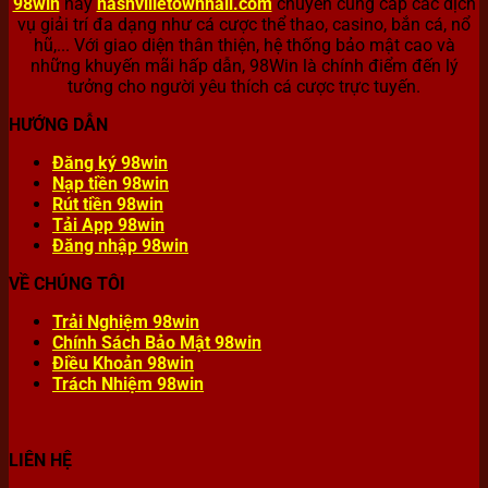
98win
hay
nashvilletownhall.com
chuyên cung cấp các dịch
vụ giải trí đa dạng như cá cược thể thao, casino, bắn cá, nổ
hũ,... Với giao diện thân thiện, hệ thống bảo mật cao và
những khuyến mãi hấp dẫn, 98Win là chính điểm đến lý
tưởng cho người yêu thích cá cược trực tuyến.
HƯỚNG DẪN
Đăng ký 98win
Nạp tiền 98win
Rút tiền 98win
Tải App 98win
Đăng nhập 98win
VỀ CHÚNG TÔI
Trải Nghiệm 98win
Chính Sách Bảo Mật 98win
Điều Khoản 98win
Trách Nhiệm 98win
LIÊN HỆ