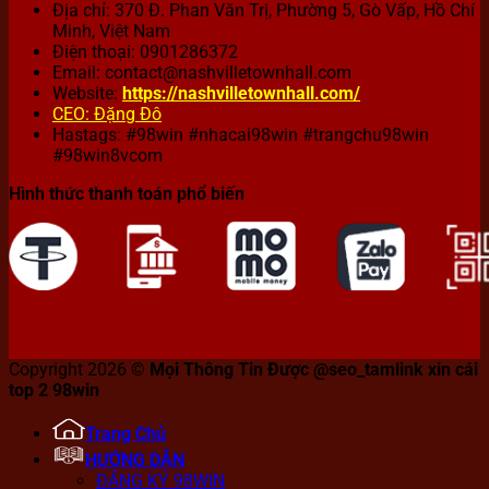
Địa chỉ:
370 Đ. Phan Văn Trị, Phường 5, Gò Vấp, Hồ Chí
Minh, Việt Nam
Điện thoại:
0901286372
Email:
contact@nashvilletownhall.com
Website:
https://nashvilletownhall.com/
CEO: Đặng Đô
Hastags:
#98win #nhacai98win #trangchu98win
#98win8vcom
Hình thức thanh toán phổ biến
Copyright 2026 ©
Mọi Thông Tin Được @seo_tamlink xin cái
top 2 98win
Trang Chủ
HƯỚNG DẪN
ĐĂNG KÝ 98WIN