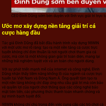
CEO Đình Dũng sớm bén duyên với lĩnh vực giải trí trực 
Ước mơ xây dựng nền tảng giải trí cá
cược hàng đầu
Tác giả Đình Dũng đã bắt đầu hành trình xây dựng 98WIN
với một ước mơ rõ ràng: tạo ra một nền tảng cá cược trực
tuyến không chỉ đơn thuần là nơi người chơi tham gia cá
cược, mà còn là một không gian giải trí toàn diện, mang lại
những trải nghiệm tuyệt vời và an toàn cho người dùng.
Với sự phát triển mạnh mẽ của internet và công nghệ, Đình
Dũng nhận thấy tiềm năng khổng lồ của ngành cá cược trực
tuyến tại Việt Nam và Đông Nam Á. Ông quyết tâm tạo ra
một nền tảng không chỉ đáp ứng nhu cầu giải trí mà còn bảo
vệ quyền lợi của người chơi thông qua các công nghệ bảo
mật tiên tiến, các phương thức thanh toán nhanh chóng và
sự minh bạch tuyệt đối.
98WIN không chỉ chú trọng đến việc cung cấp các trò chơi cá