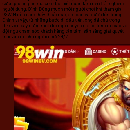
cược phong phú mà còn đặc biệt quan tâm đến trải nghiệm
người dùng. Đình Dũng muốn mỗi người chơi khi tham gia
98WIN đều cảm thấy thoải mái, an toàn và được tôn trọng.
Chính vì vậy, từ những bước đi đầu tiên, ông đã chú trọng
đến việc xây dựng một đội ngũ chuyên gia có trình độ cao và
đội ngũ chăm sóc khách hàng tận tâm, sẵn sàng giải quyết
mọi vấn đề cho người chơi 24/7.