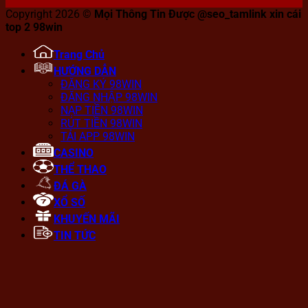
Copyright 2026 ©
Mọi Thông Tin Được @seo_tamlink xin cái
top 2 98win
Trang Chủ
HƯỚNG DẪN
ĐĂNG KÝ 98WIN
ĐĂNG NHẬP 98WIN
NẠP TIỀN 98WIN
RÚT TIỀN 98WIN
TẢI APP 98WIN
CASINO
THỂ THAO
ĐÁ GÀ
XỔ SỐ
KHUYẾN MÃI
TIN TỨC