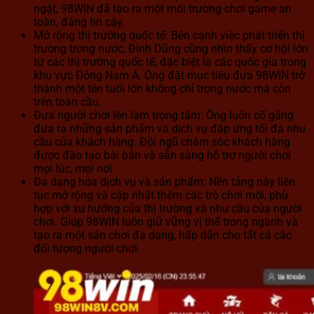
ngặt, 98WIN đã tạo ra một môi trường chơi game an
toàn, đáng tin cậy.
Mở rộng thị trường quốc tế: Bên cạnh việc phát triển thị
trường trong nước, Đình Dũng cũng nhìn thấy cơ hội lớn
từ các thị trường quốc tế, đặc biệt là các quốc gia trong
khu vực Đông Nam Á. Ông đặt mục tiêu đưa 98WIN trở
thành một tên tuổi lớn không chỉ trong nước mà còn
trên toàn cầu.
Đưa người chơi lên làm trọng tâm: Ông luôn cố gắng
đưa ra những sản phẩm và dịch vụ đáp ứng tối đa nhu
cầu của khách hàng. Đội ngũ chăm sóc khách hàng
được đào tạo bài bản và sẵn sàng hỗ trợ người chơi
mọi lúc, mọi nơi.
Đa dạng hóa dịch vụ và sản phẩm: Nền tảng này liên
tục mở rộng và cập nhật thêm các trò chơi mới, phù
hợp với xu hướng của thị trường và nhu cầu của người
chơi. Giúp 98WIN luôn giữ vững vị thế trong ngành và
tạo ra một sân chơi đa dạng, hấp dẫn cho tất cả các
đối tượng người chơi.