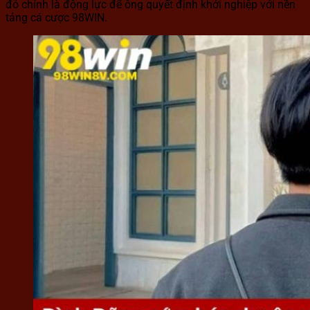
đó chính là động lực để ông quyết định khởi nghiệp với nền
tảng cá cược 98WIN.