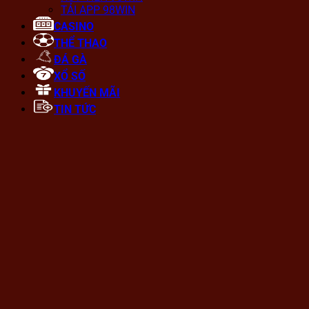
TẢI APP 98WIN
CASINO
THỂ THAO
ĐÁ GÀ
XỔ SỐ
KHUYẾN MÃI
TIN TỨC