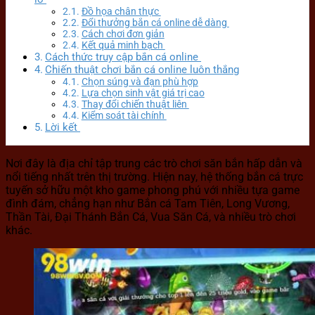
Đồ họa chân thực
Đổi thưởng bắn cá online dễ dàng
Cách chơi đơn giản
Kết quả minh bạch
Cách thức truy cập bắn cá online
Chiến thuật chơi bắn cá online luôn thắng
Chọn súng và đạn phù hợp
Lựa chọn sinh vật giá trị cao
Thay đổi chiến thuật liên
Kiểm soát tài chính
Lời kết
Nơi đây là địa chỉ tập trung các trò chơi săn bắn hấp dẫn và
nổi tiếng nhất trên thị trường. Hiện nay, hệ thống bắn cá trực
tuyến sở hữu một kho game phong phú với nhiều tựa game
đình đám, chẳng hạn như Bắn cá Tam Tiên, Long Vương,
Thần Tài, Đại Thánh Bắn Cá, Vua Săn Cá, và nhiều trò chơi
khác.