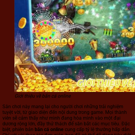
Giới thiệu về bắn cá online
Sân chơi này mang lại cho người chơi những trải nghiệm
tuyệt vời, từ giao diện đến nội dung trong game. Mọi thành
viên sẽ cảm thấy như mình đang hòa mình vào một đại
dương rộng lớn, đầy thử thách để săn bắt các mục tiêu. Đặc
biệt, phiên bản
bắn cá online
cung cấp tỷ lệ thưởng hấp dẫn.