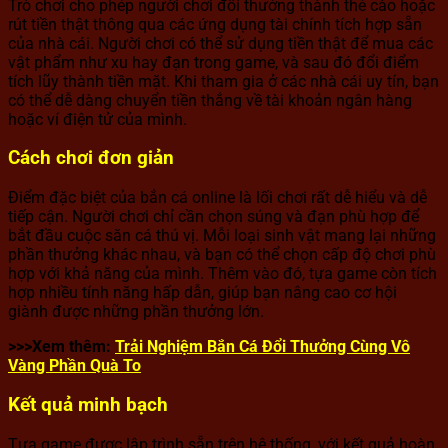
Trò chơi cho phép người chơi đổi thưởng thành thẻ cào hoặc
rút tiền thật thông qua các ứng dụng tài chính tích hợp sẵn
của nhà cái. Người chơi có thể sử dụng tiền thật để mua các
vật phẩm như xu hay đạn trong game, và sau đó đổi điểm
tích lũy thành tiền mặt. Khi tham gia ở các nhà cái uy tín, bạn
có thể dễ dàng chuyển tiền thắng về tài khoản ngân hàng
hoặc ví điện tử của mình.
Cách chơi đơn giản
Điểm đặc biệt của bắn cá online là lối chơi rất dễ hiểu và dễ
tiếp cận. Người chơi chỉ cần chọn súng và đạn phù hợp để
bắt đầu cuộc săn cá thú vị. Mỗi loại sinh vật mang lại những
phần thưởng khác nhau, và bạn có thể chọn cấp độ chơi phù
hợp với khả năng của mình. Thêm vào đó, tựa game còn tích
hợp nhiều tính năng hấp dẫn, giúp bạn nâng cao cơ hội
giành được những phần thưởng lớn.
>>>Xem thêm:
Trải Nghiệm Bắn Cá Đổi Thưởng Cùng Vô
Vàng Phần Quà To
Kết quả minh bạch
Tựa game được lập trình sẵn trên hệ thống, với kết quả hoàn