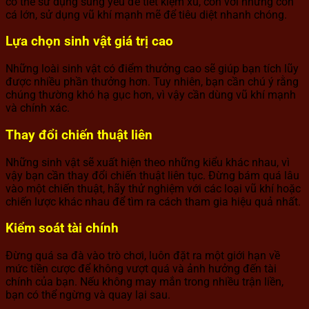
có thể sử dụng súng yếu để tiết kiệm xu, còn với những con
cá lớn, sử dụng vũ khí mạnh mẽ để tiêu diệt nhanh chóng.
Lựa chọn sinh vật giá trị cao
Những loài sinh vật có điểm thưởng cao sẽ giúp bạn tích lũy
được nhiều phần thưởng hơn. Tuy nhiên, bạn cần chú ý rằng
chúng thường khó hạ gục hơn, vì vậy cần dùng vũ khí mạnh
và chính xác.
Thay đổi chiến thuật liên
Những sinh vật sẽ xuất hiện theo những kiểu khác nhau, vì
vậy bạn cần thay đổi chiến thuật liên tục. Đừng bám quá lâu
vào một chiến thuật, hãy thử nghiệm với các loại vũ khí hoặc
chiến lược khác nhau để tìm ra cách tham gia hiệu quả nhất.
Kiểm soát tài chính
Đừng quá sa đà vào trò chơi, luôn đặt ra một giới hạn về
mức tiền cược để không vượt quá và ảnh hưởng đến tài
chính của bạn. Nếu không may mắn trong nhiều trận liền,
bạn có thể ngừng và quay lại sau.