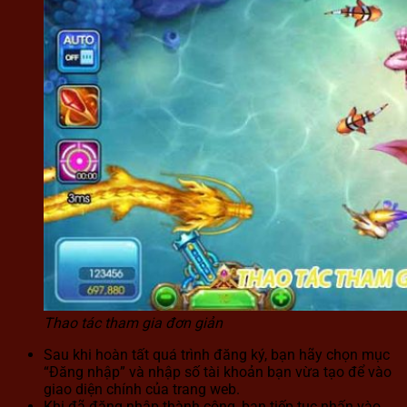
Thao tác tham gia đơn giản
Sau khi hoàn tất quá trình đăng ký, bạn hãy chọn mục
“Đăng nhập” và nhập số tài khoản bạn vừa tạo để vào
giao diện chính của trang web.
Khi đã đăng nhập thành công, bạn tiếp tục nhấn vào