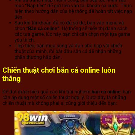
mục “Nạp tiền” để gửi tiền vào tài khoản cá cược. Thực
hiện theo hướng dẫn của hệ thống để hoàn tất việc nạp
tiền.
Sau khi tài khoản đã có đủ số dư, bạn vào menu và
chọn
“Bắn cá online”
. Hệ thống sẽ hiển thị danh sách
các tựa game, lúc này bạn chỉ cần chọn một tựa game
yêu thích.
Tiếp theo, bạn mua súng và đạn phù hợp với chiến
thuật của mình, rồi bắt đầu săn cá để nhận những
phần thưởng hấp dẫn.
Chiến thuật chơi bắn cá online luôn
thắng
Để đạt được hiệu quả cao khi trải nghiệm
bắn cá online
, bạn
cần áp dụng một số chiến thuật hợp lý. Dưới đây là những
chiến thuật mà không phải ai cũng giới thiệu đến bạn: