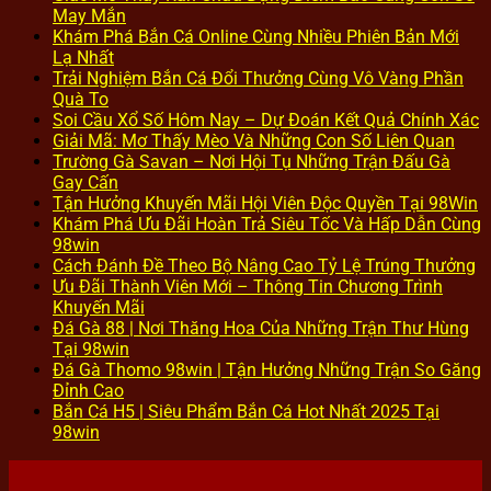
May Mắn
Khám Phá Bắn Cá Online Cùng Nhiều Phiên Bản Mới
Lạ Nhất
Trải Nghiệm Bắn Cá Đổi Thưởng Cùng Vô Vàng Phần
Quà To
Soi Cầu Xổ Số Hôm Nay – Dự Đoán Kết Quả Chính Xác
Giải Mã: Mơ Thấy Mèo Và Những Con Số Liên Quan
Trường Gà Savan – Nơi Hội Tụ Những Trận Đấu Gà
Gay Cấn
Tận Hưởng Khuyến Mãi Hội Viên Độc Quyền Tại 98Win
Khám Phá Ưu Đãi Hoàn Trả Siêu Tốc Và Hấp Dẫn Cùng
98win
Cách Đánh Đề Theo Bộ Nâng Cao Tỷ Lệ Trúng Thưởng
Ưu Đãi Thành Viên Mới – Thông Tin Chương Trình
Khuyến Mãi
Đá Gà 88 | Nơi Thăng Hoa Của Những Trận Thư Hùng
Tại 98win
Đá Gà Thomo 98win | Tận Hưởng Những Trận So Găng
Đỉnh Cao
Bắn Cá H5 | Siêu Phẩm Bắn Cá Hot Nhất 2025 Tại
98win