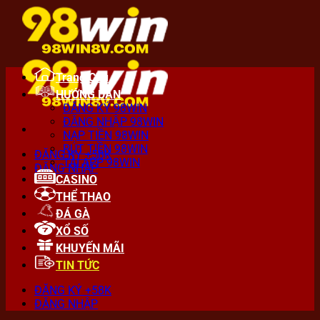
Chuyển
đến
nội
dung
Trang Chủ
HƯỚNG DẪN
ĐĂNG KÝ 98WIN
ĐĂNG NHẬP 98WIN
NẠP TIỀN 98WIN
RÚT TIỀN 98WIN
ĐĂNG KÝ +58K
TẢI APP 98WIN
ĐĂNG NHẬP
CASINO
THỂ THAO
ĐÁ GÀ
XỔ SỐ
KHUYẾN MÃI
TIN TỨC
ĐĂNG KÝ +58K
ĐĂNG NHẬP