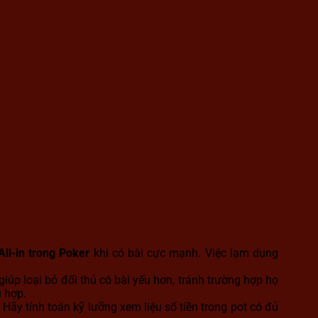
All-in trong Poker
khi có bài cực mạnh. Việc lạm dụng
 giúp loại bỏ đối thủ có bài yếu hơn, tránh trường hợp họ
 hợp.
 Hãy tính toán kỹ lưỡng xem liệu số tiền trong pot có đủ