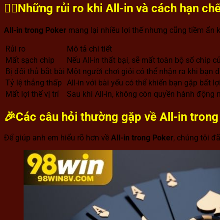
😶‍🌫️Những rủi ro khi All-in và cách hạn ch
All-in trong Poker
mang lại nhiều lợi thế nhưng cũng tiềm ẩn k
Rủi ro
Mô tả chi tiết
Mất sạch chip
Nếu All-in thất bại, sẽ mất toàn bộ số chip c
Bị đối thủ bắt bài
Một người chơi giỏi có thể nhận ra khi bạn đ
Tỷ lệ thắng thấp
All-in với bài yếu có thể khiến bạn gặp bất lợi
Mất lợi thế vị trí
Sau khi All-in, không còn quyền hành động 
🎉Các câu hỏi thường gặp về All-in tron
Để giúp anh em hiểu rõ hơn về
All-in trong Poker
, chúng tôi đ