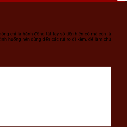
hông chỉ là hành động tất tay số tiền hiện có mà còn là
 tình huống nên dùng đến các rủi ro đi kèm, để làm chủ