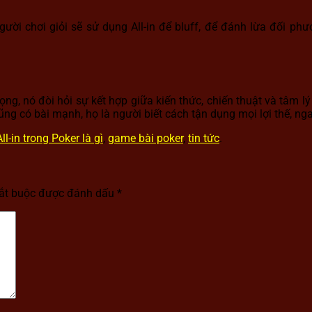
gười chơi giỏi sẽ sử dụng All-in để bluff, để đánh lừa đối ph
ng, nó đòi hỏi sự kết hợp giữa kiến thức, chiến thuật và tâm l
ng có bài mạnh, họ là người biết cách tận dụng mọi lợi thế, nga
All-in trong Poker là gì
,
game bài poker
,
tin tức
.
bắt buộc được đánh dấu
*